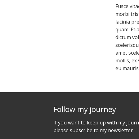
Fusce vita
morbi tris
lacinia pr
quam. Etia
dictum vol
scelerisq
amet scele
mollis, ex
eu mauris 
Follow my journey
If you want to keep up with my journ
please subscribe to my newsletter