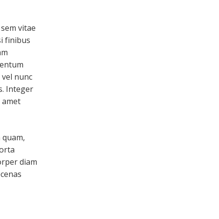
t sem vitae
i finibus
am
rmentum
 vel nunc
s. Integer
t amet
m quam,
porta
orper diam
ecenas