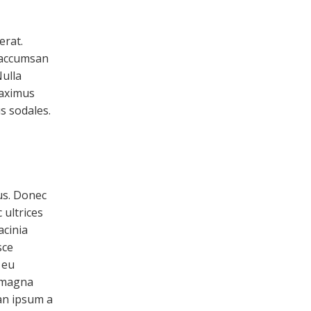
erat.
d accumsan
Nulla
maximus
s sodales.
ius. Donec
 ultrices
acinia
sce
 eu
d magna
san ipsum a