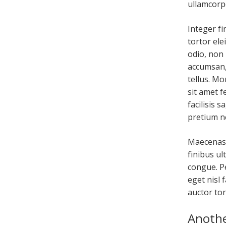
ullamcorp
Integer fi
tortor ele
odio, non
accumsan, 
tellus. Mo
sit amet f
facilisis 
pretium ne
Maecenas 
finibus ul
congue. P
eget nisl 
auctor tor
Anothe