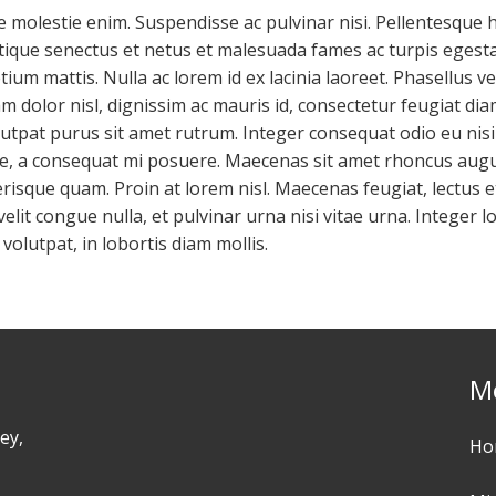
e molestie enim. Suspendisse ac pulvinar nisi. Pellentesque 
tique senectus et netus et malesuada fames ac turpis egesta
etium mattis. Nulla ac lorem id ex lacinia laoreet. Phasellus vel
m dolor nisl, dignissim ac mauris id, consectetur feugiat di
utpat purus sit amet rutrum. Integer consequat odio eu nisi
ue, a consequat mi posuere. Maecenas sit amet rhoncus augu
risque quam. Proin at lorem nisl. Maecenas feugiat, lectus e
 velit congue nulla, et pulvinar urna nisi vitae urna. Integer l
volutpat, in lobortis diam mollis.
M
ey,
Ho