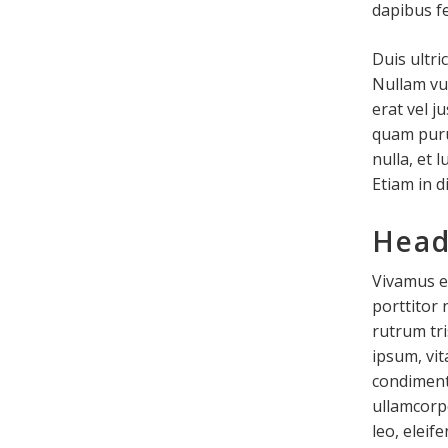
dapibus fe
Duis ultri
Nullam vu
erat vel j
quam puru
nulla, et 
Etiam in d
Head
Vivamus et
porttitor 
rutrum tri
ipsum, vit
condiment
ullamcorp
leo, eleif