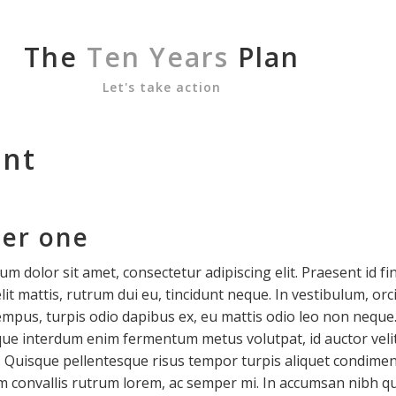
The
Ten Years
Plan
Let's take action
ent
er one
m dolor sit amet, consectetur adipiscing elit. Praesent id fi
lit mattis, rutrum dui eu, tincidunt neque. In vestibulum, orc
tempus, turpis odio dapibus ex, eu mattis odio leo non neque
que interdum enim fermentum metus volutpat, id auctor veli
 Quisque pellentesque risus tempor turpis aliquet condime
m convallis rutrum lorem, ac semper mi. In accumsan nibh qu