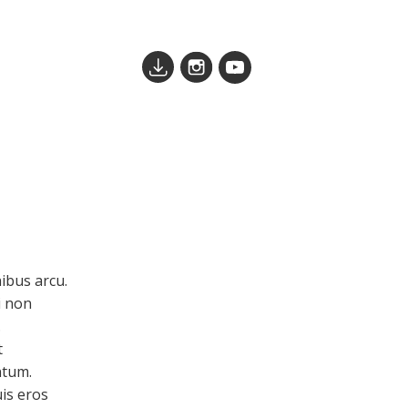
nibus arcu.
i non
.
t
ntum.
is eros