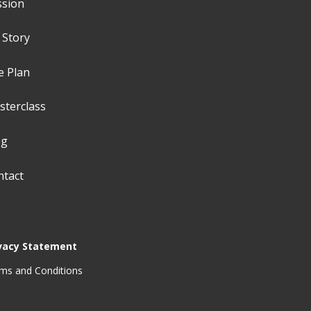
ssion
 Story
e Plan
sterclass
og
ntact
vacy Statement
ms and Conditions