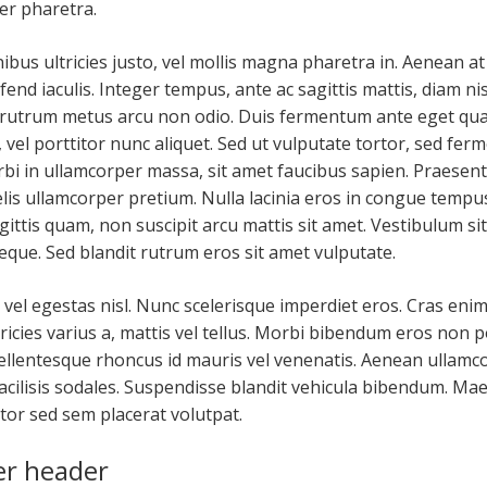
er pharetra.
nibus ultricies justo, vel mollis magna pharetra in. Aenean a
ifend iaculis. Integer tempus, ante ac sagittis mattis, diam nis
 rutrum metus arcu non odio. Duis fermentum ante eget qu
vel porttitor nunc aliquet. Sed ut vulputate tortor, sed fe
rbi in ullamcorper massa, sit amet faucibus sapien. Praesent
elis ullamcorper pretium. Nulla lacinia eros in congue tempu
sagittis quam, non suscipit arcu mattis sit amet. Vestibulum si
que. Sed blandit rutrum eros sit amet vulputate.
vel egestas nisl. Nunc scelerisque imperdiet eros. Cras eni
tricies varius a, mattis vel tellus. Morbi bibendum eros non 
ellentesque rhoncus id mauris vel venenatis. Aenean ullamc
facilisis sodales. Suspendisse blandit vehicula bibendum. Ma
tor sed sem placerat volutpat.
r header