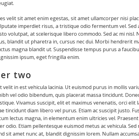
ugiat.
ces velit sit amet enim egestas, sit amet ullamcorper nisi plac
lputate imperdiet risus, a tristique odio fermentum vel. Se
usto volutpat, at scelerisque libero commodo. Sed ac mi nisl. 
s, blandit ut pharetra in, cursus nec dui. Morbi hendrerit 
luctus magna blandit ut. Suspendisse tempus purus a faucibu
ignissim ipsum, eget fringilla enim.
er two
 velit in est vehicula lacinia. Ut euismod purus in mollis var
nibh vel odio bibendum, quis placerat massa tincidunt. Donec
stique. Vivamus suscipit, elit et maximus venenatis, orci elit l
ae tincidunt diam libero vel purus. Etiam ac suscipit justo. Fu
um lectus magna, in elementum enim ultricies vel. Praesent
er odio. Etiam pellentesque euismod metus ac vehicula. Se
end sit amet nunc at, blandit dignissim lorem. Nullam accum