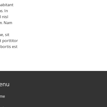
habitant
s. In
 nisl
am. Nam
e, sit
t porttitor
obortis est
enu
me